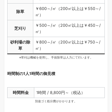
￥600～/㎡（200㎡以上は￥550～/
除草
㎡）
￥500～/㎡（200㎡以上は￥450～/
芝刈り
㎡）
砂利場の除
￥800～/㎡（200㎡以上は￥750～/
草
㎡）
※草刈は機械を使用し、手抜除草は人力にて行います。
時間制の1人1時間の御見積
時間料金
1時間 / 8,800円～（税込）
別途ゴミ処分費がかかります。